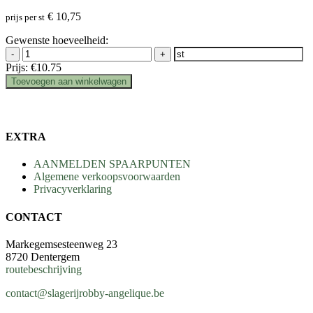
€
10,75
prijs per st
Gewenste hoeveelheid:
-
+
Prijs:
€10.75
Toevoegen aan winkelwagen
Verder winkelen
EXTRA
AANMELDEN SPAARPUNTEN
Algemene verkoopsvoorwaarden
Privacyverklaring
CONTACT
Markegemsesteenweg 23
8720 Dentergem
routebeschrijving
contact@slagerijrobby-angelique.be