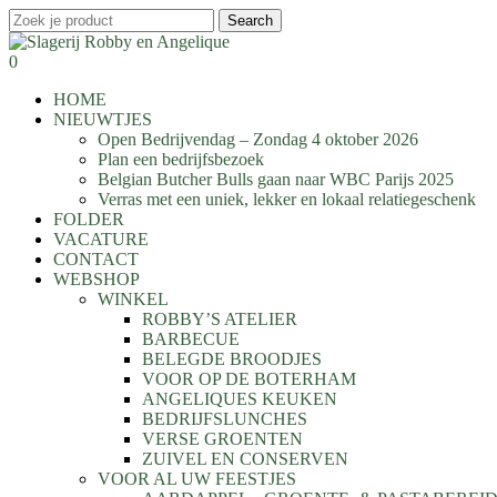
Skip
Search
to
Close
main
Search
search
0
content
Menu
HOME
NIEUWTJES
Open Bedrijvendag – Zondag 4 oktober 2026
Plan een bedrijfsbezoek
Belgian Butcher Bulls gaan naar WBC Parijs 2025
Verras met een uniek, lekker en lokaal relatiegeschenk
FOLDER
VACATURE
CONTACT
WEBSHOP
WINKEL
ROBBY’S ATELIER
BARBECUE
BELEGDE BROODJES
VOOR OP DE BOTERHAM
ANGELIQUES KEUKEN
BEDRIJFSLUNCHES
VERSE GROENTEN
ZUIVEL EN CONSERVEN
VOOR AL UW FEESTJES