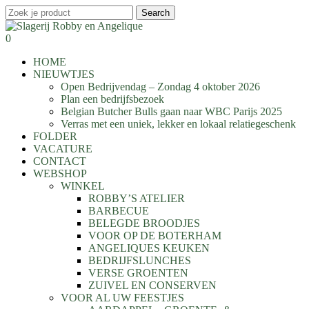
Skip
Search
to
Close
main
Search
search
0
content
Menu
HOME
NIEUWTJES
Open Bedrijvendag – Zondag 4 oktober 2026
Plan een bedrijfsbezoek
Belgian Butcher Bulls gaan naar WBC Parijs 2025
Verras met een uniek, lekker en lokaal relatiegeschenk
FOLDER
VACATURE
CONTACT
WEBSHOP
WINKEL
ROBBY’S ATELIER
BARBECUE
BELEGDE BROODJES
VOOR OP DE BOTERHAM
ANGELIQUES KEUKEN
BEDRIJFSLUNCHES
VERSE GROENTEN
ZUIVEL EN CONSERVEN
VOOR AL UW FEESTJES